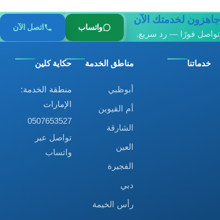
جاهزون لخدمتك الآن
واتساب
اتصل الآن
تواصل فورًا — رد سريع.
خدماتنا
مناطق الخدمة
حكاية كلين
أبوظبي
منطقة الخدمة:
الإمارات
أم القيوين
0507653527
الشارقة
تواصل عبر
العين
واتساب
الفجيرة
دبي
رأس الخيمة