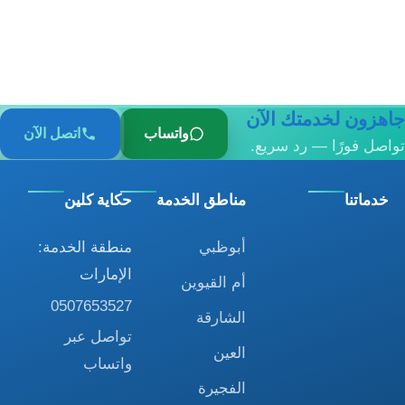
جاهزون لخدمتك الآن
واتساب
اتصل الآن
تواصل فورًا — رد سريع.
خدماتنا
مناطق الخدمة
حكاية كلين
أبوظبي
منطقة الخدمة:
الإمارات
أم القيوين
0507653527
الشارقة
تواصل عبر
العين
واتساب
الفجيرة