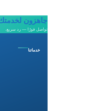
جاهزون لخدمتك 
تواصل فورًا — رد سريع.
خدماتنا