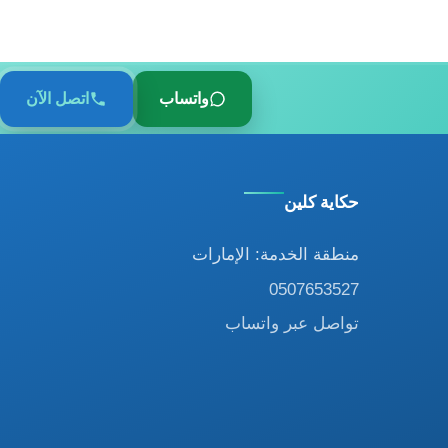
واتساب
اتصل الآن
حكاية كلين
منطقة الخدمة: الإمارات
0507653527
تواصل عبر واتساب