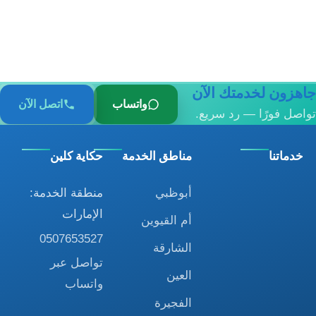
جاهزون لخدمتك الآن
واتساب
اتصل الآن
تواصل فورًا — رد سريع.
خدماتنا
مناطق الخدمة
حكاية كلين
أبوظبي
منطقة الخدمة:
الإمارات
أم القيوين
0507653527
الشارقة
تواصل عبر
العين
واتساب
الفجيرة