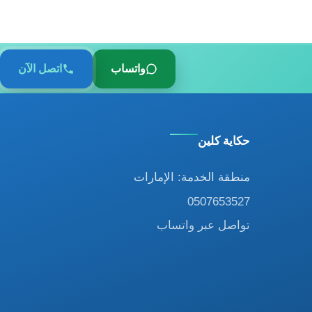
واتساب
اتصل الآن
حكاية كلين
منطقة الخدمة: الإمارات
0507653527
تواصل عبر واتساب