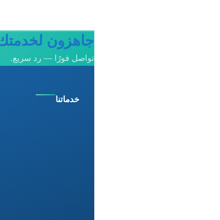
جاهزون لخدمتك 
تواصل فورًا — رد سريع.
خدماتنا