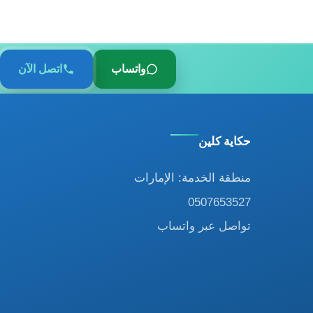
واتساب
اتصل الآن
حكاية كلين
منطقة الخدمة: الإمارات
0507653527
تواصل عبر واتساب