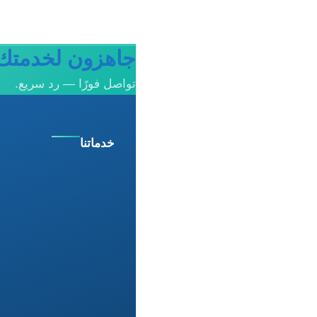
جاهزون لخدمتك 
تواصل فورًا — رد سريع.
خدماتنا