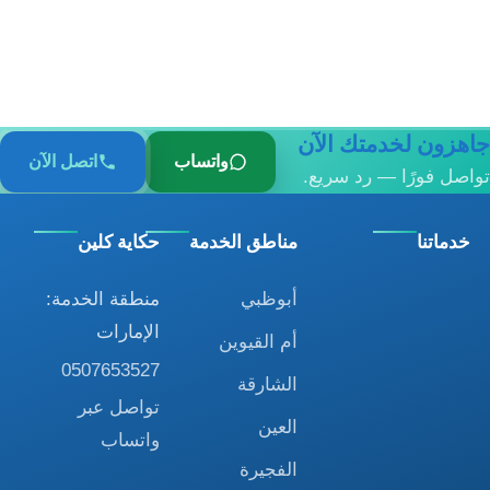
جاهزون لخدمتك الآن
واتساب
اتصل الآن
تواصل فورًا — رد سريع.
خدماتنا
مناطق الخدمة
حكاية كلين
أبوظبي
منطقة الخدمة:
الإمارات
أم القيوين
0507653527
الشارقة
تواصل عبر
العين
واتساب
الفجيرة