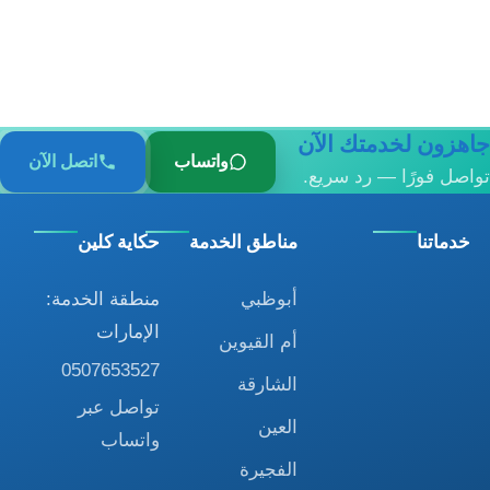
جاهزون لخدمتك الآن
واتساب
اتصل الآن
تواصل فورًا — رد سريع.
خدماتنا
مناطق الخدمة
حكاية كلين
أبوظبي
منطقة الخدمة:
الإمارات
أم القيوين
0507653527
الشارقة
تواصل عبر
العين
واتساب
الفجيرة