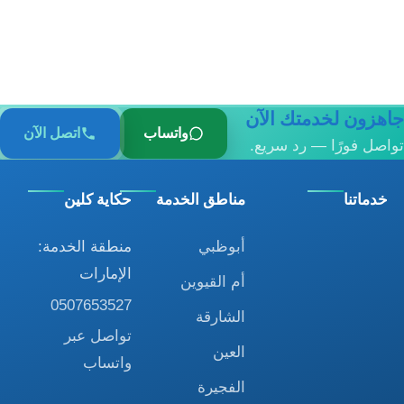
جاهزون لخدمتك الآن
واتساب
اتصل الآن
تواصل فورًا — رد سريع.
خدماتنا
مناطق الخدمة
حكاية كلين
أبوظبي
منطقة الخدمة:
الإمارات
أم القيوين
0507653527
الشارقة
تواصل عبر
العين
واتساب
الفجيرة