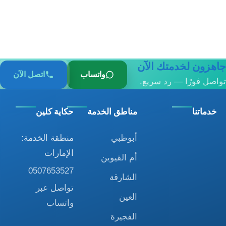
جاهزون لخدمتك الآن
واتساب
اتصل الآن
تواصل فورًا — رد سريع.
خدماتنا
مناطق الخدمة
حكاية كلين
أبوظبي
منطقة الخدمة:
الإمارات
أم القيوين
0507653527
الشارقة
تواصل عبر
العين
واتساب
الفجيرة