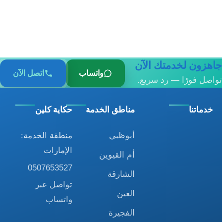
جاهزون لخدمتك الآن
واتساب
اتصل الآن
تواصل فورًا — رد سريع.
خدماتنا
مناطق الخدمة
حكاية كلين
أبوظبي
منطقة الخدمة:
الإمارات
أم القيوين
0507653527
الشارقة
تواصل عبر
العين
واتساب
الفجيرة