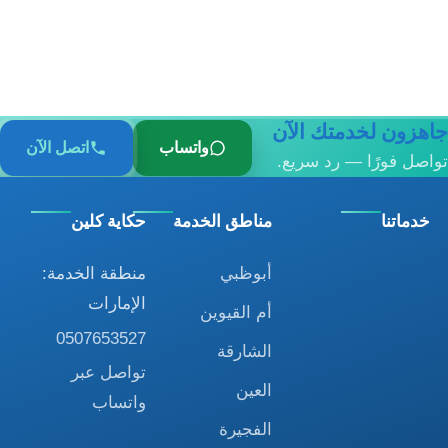
جاهزون لخدمتك الآن
واتساب
اتصل الآن
تواصل فورًا — رد سريع.
خدماتنا
مناطق الخدمة
حكاية كلين
أبوظبي
منطقة الخدمة:
الإمارات
أم القيوين
0507653527
الشارقة
تواصل عبر
العين
واتساب
الفجيرة